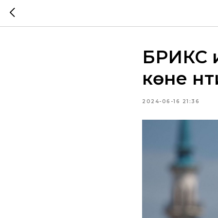
БРИКС и
көне нәт
2024-06-16 21:36